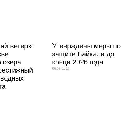
ий ветер»:
Утверждены меры по
жье
защите Байкала до
 озера
конца 2026 года
06.08.2026
рестижный
 водных
та