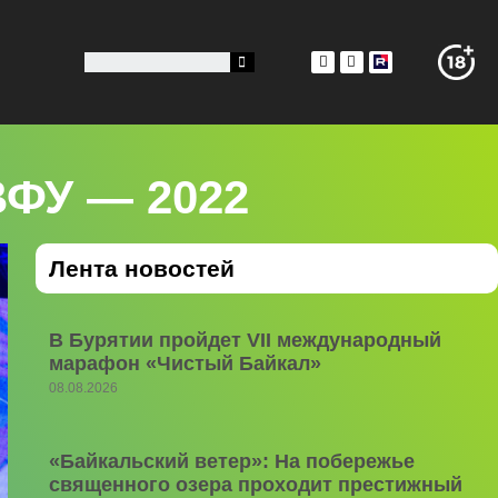
ВФУ — 2022
Лента новостей
В Бурятии пройдет VII международный
марафон «Чистый Байкал»
08.08.2026
«Байкальский ветер»: На побережье
священного озера проходит престижный