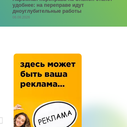
удобнее: на переправе идут
дноуглубительные работы
06.08.2026