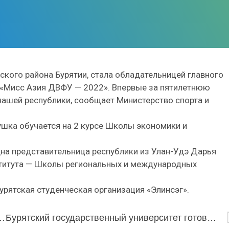
кого района Бурятии, стала обладательницей главного
 «Мисс Азия ДВФУ — 2022». Впервые за пятилетнюю
нашей республики, сообщает Министерство спорта и
ушка обучается на 2 курсе Школы экономики и
дна представительница республики из Улан-Удэ Дарья
ститута — Школы региональных и международных
урятская студенческая организация «Элинсэг».
инию для увеличения пропускной способности Транссиба
Бурятский государственный университет готовится отметить свой юбилей