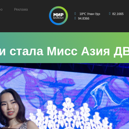
ео
Реклама
18℃ Улан-Удэ
82.1665
94.8366
и стала Мисс Азия Д