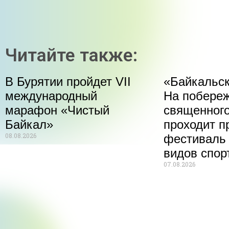
Читайте также:
В Бурятии пройдет VII
«Байкальск
международный
На побере
марафон «Чистый
священного
Байкал»
проходит п
08.08.2026
фестиваль
видов спор
07.08.2026