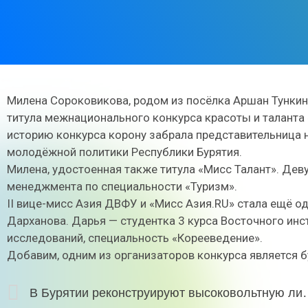
Милена Сороковикова, родом из посёлка Аршан Тункинс
титула межнационального конкурса красоты и таланта
историю конкурса корону забрала представительница 
молодёжной политики Республики Бурятия.
Милена, удостоенная также титула «Мисс Талант». Дев
менеджмента по специальности «Туризм».
II вице-мисс Азия ДВФУ и «Мисс Азия.RU» стала ещё о
Дарханова. Дарья — студентка 3 курса Восточного ин
исследований, специальность «Корееведение».
Добавим, одним из организаторов конкурса является б
В Бурятии реконструируют высоковольтную л