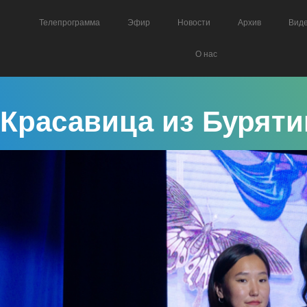
Телепрограмма
Эфир
Новости
Архив
Вид
О нас
Красавица из Буряти