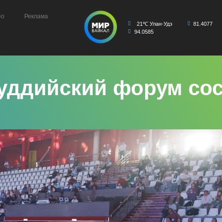
ео
Реклама
21℃ Улан-Удэ
81.4077
94.0585
ддийский форум сост