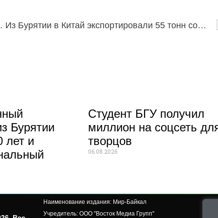
оксу памяти Иосифа Кобзона
Из Бурятии в Китай экспортировали 55 тонн солодки
нный
Студент БГУ получил
из Бурятии
миллион на соцсеть дл
 лет и
творцов
06.08.2026
нальный
Наименование издания: Мир-Байкал
Учредитель: ООО "Восток Медиа Групп"
26. Все