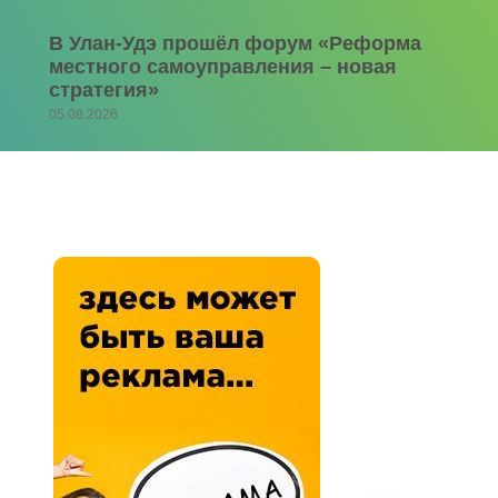
В Улан-Удэ прошёл форум «Реформа
местного самоуправления – новая
стратегия»
05.08.2026