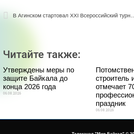
В Агинском стартовал XXI Всероссийский турнир по б
Читайте также:
Утверждены меры по
Потомстве
защите Байкала до
строитель 
конца 2026 года
отмечает 70
06.08.2026
профессио
праздник
06.08.2026
Телеканал "Мир Байкал" © 20