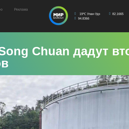
ео
Реклама
19℃ Улан-Удэ
82.1665
94.8366
Song Chuan дадут вт
ов