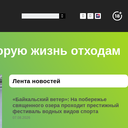
орую жизнь отходам
Лента новостей
«Байкальский ветер»: На побережье
священного озера проходит престижный
фестиваль водных видов спорта
07.08.2026