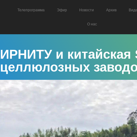
Телепрограмма
Эфир
Новости
Архив
Вид
О нас
ИРНИТУ и китайская 
целлюлозных завод