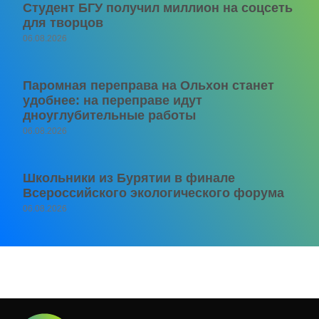
Студент БГУ получил миллион на соцсеть
для творцов
06.08.2026
Паромная переправа на Ольхон станет
удобнее: на переправе идут
дноуглубительные работы
06.08.2026
Школьники из Бурятии в финале
Всероссийского экологического форума
06.08.2026