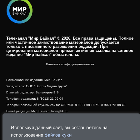
Телеканал "Мир Байкал" © 2026. Все права защищены. Полное
или частичное заимствование материалов допускается
только с письменного разрешения редакции. При
цитировании материалов прямая активная ссылка на сетевое
издание "Мир-Байкал" обязательна.​
Политика конфиденциальности
Наименование издания: Мир-Байкал
Учредитель: ООО "Восток Медиа Групп"
Главный редактор: Бальжиров Б.Б.
Телефон редакции: 8 (3012) 21-05-04
Телефон рекламной службы сайта: 400-608, 8-9021-68-18-50, 8-9021-68-08-43
E-mail редакции Мир Байкал: bicn@bk.ru
Свидетельство о регистрации СМИ ЭЛ № ФС 77 - 83390 от 07.06.2022, выдано
Роскомнадзором
Используя данный сайт, вы соглашаетесь на
Адрес редакции: 670000, г. Улан-Удэ, ул. Профсоюзная, дом 44, офис 1
использование
файлов куки