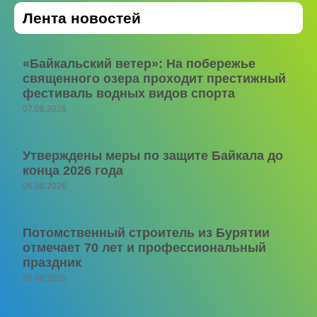
Лента новостей
«Байкальский ветер»: На побережье
священного озера проходит престижный
фестиваль водных видов спорта
07.08.2026
Утверждены меры по защите Байкала до
конца 2026 года
06.08.2026
Потомственный строитель из Бурятии
отмечает 70 лет и профессиональный
праздник
06.08.2026