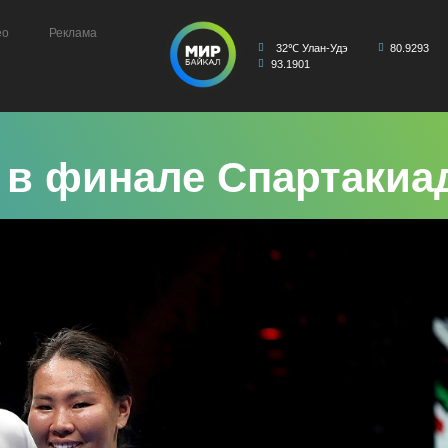
ео
Реклама
32℃ Улан-Удэ
80.9293
93.1901
и в финале Спартаки