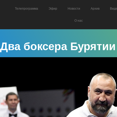
Телепрограмма
Эфир
Новости
Архив
Вид
О нас
Два боксера Буряти