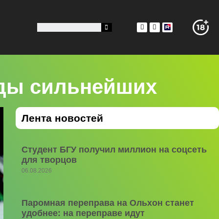
ады сильнейших
Лента новостей
Студент БГУ получил миллион на соцсеть
для творцов
06.08.2026
Паромная переправа на Ольхон станет
удобнее: на переправе идут