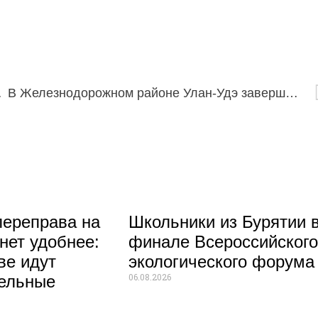
.08.2022
В Железнодорожном районе Улан-Удэ завершились работы на крупном водоводе
ереправа на
Школьники из Бурятии 
нет удобнее:
финале Всероссийског
ве идут
экологического форума
06.08.2026
тельные