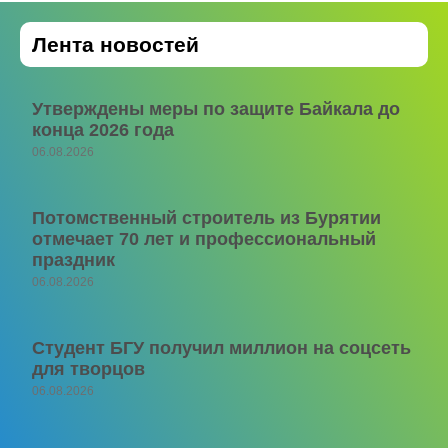
Лента новостей
Утверждены меры по защите Байкала до
конца 2026 года
06.08.2026
Потомственный строитель из Бурятии
отмечает 70 лет и профессиональный
праздник
06.08.2026
Студент БГУ получил миллион на соцсеть
для творцов
06.08.2026