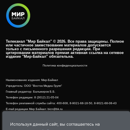
Телеканал "Мир Байкал" © 2026. Все права защищены. Полное
или частичное заимствование материалов допускается
только с письменного разрешения редакции. При
цитировании материалов прямая активная ссылка на сетевое
издание "Мир-Байкал" обязательна.​
Политика конфиденциальности
Наименование издания: Мир-Байкал
Учредитель: ООО "Восток Медиа Групп"
Главный редактор: Бальжиров Б.Б.
Телефон редакции: 8 (3012) 21-05-04
Телефон рекламной службы сайта: 400-608, 8-9021-68-18-50, 8-9021-68-08-43
E-mail редакции Мир Байкал: bicn@bk.ru
Свидетельство о регистрации СМИ ЭЛ № ФС 77 - 83390 от 07.06.2022, выдано
Роскомнадзором
Используя данный сайт, вы соглашаетесь на
Адрес редакции: 670000, г. Улан-Удэ, ул. Профсоюзная, дом 44, офис 1