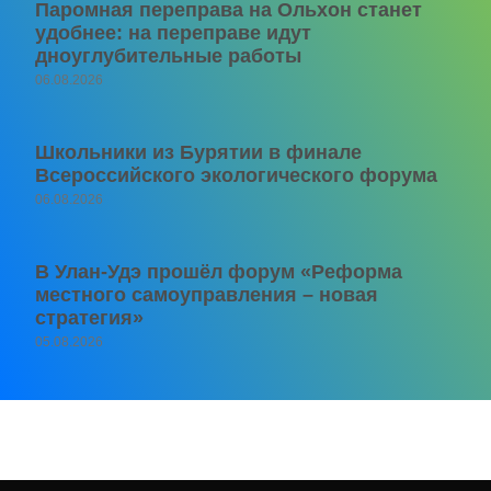
Паромная переправа на Ольхон станет
удобнее: на переправе идут
дноуглубительные работы
06.08.2026
Школьники из Бурятии в финале
Всероссийского экологического форума
06.08.2026
В Улан-Удэ прошёл форум «Реформа
местного самоуправления – новая
стратегия»
05.08.2026