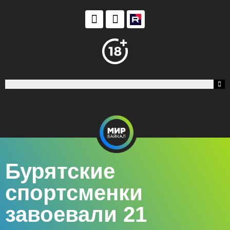
Бурятские
спортсменки
завоевали 21