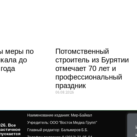
ы меры по
Потомственный
кала до
строитель из Бурятии
 года
отмечает 70 лет и
профессиональный
праздник
06.08.2026
Наименование издания: Мир-Байкал
Учредитель: ООО "Восток Медиа Групп"
26. Все
частичное
Главный редактор: Бальжиров Б.Б.
пускается