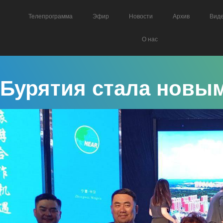
Телепрограмма
Эфир
Новости
Архив
Вид
О нас
Бурятия стала новы