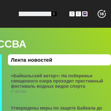
АССВА
Лента новостей
«Байкальский ветер»: На побережье
священного озера проходит престижный
фестиваль водных видов спорта
07.08.2026
Утверждены меры по защите Байкала до