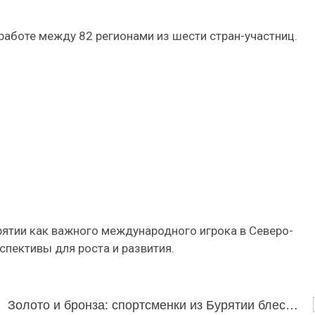
работе между 82 регионами из шести стран-участниц.
рятии как важного международного игрока в Северо-
спективы для роста и развития.
Золото и бронза: спортсменки из Бурятии блестяще выступили на всероссийском турнире по муай-тай