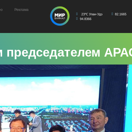
ео
Реклама
23℃ Улан-Удэ
82.1665
94.8366
м председателем АР