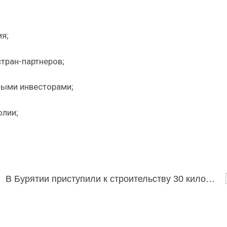
я;
тран-партнеров;
ными инвесторами;
олии;
В Бурятии приступили к строительству 30 километров дорог в Еравнинском районе