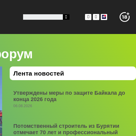
форум
Лента новостей
Утверждены меры по защите Байкала до
конца 2026 года
06.08.2026
Потомственный строитель из Бурятии
отмечает 70 лет и профессиональный