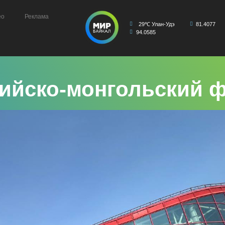
ео
Реклама
29℃ Улан-Удэ
81.4077
94.0585
сийско-монгольский 