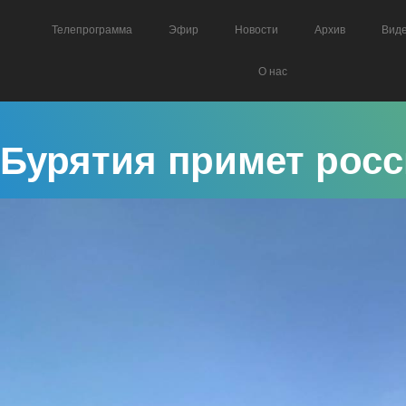
Телепрограмма
Эфир
Новости
Архив
Вид
О нас
Бурятия примет рос