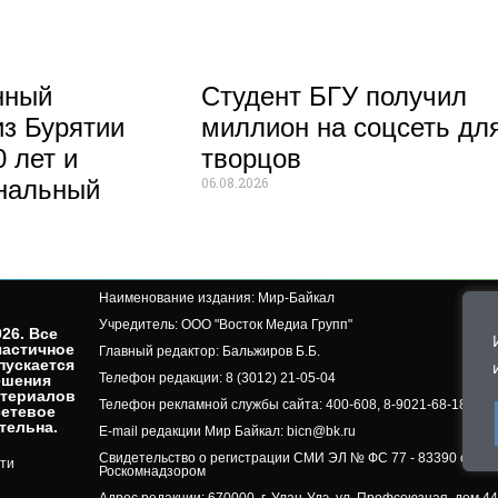
нный
Студент БГУ получил
из Бурятии
миллион на соцсеть дл
 лет и
творцов
06.08.2026
нальный
Наименование издания: Мир-Байкал
Учредитель: ООО "Восток Медиа Групп"
26. Все
частичное
Главный редактор: Бальжиров Б.Б.
пускается
Телефон редакции: 8 (3012) 21-05-04
ешения
атериалов
Телефон рекламной службы сайта: 400-608, 8-9021-68-18-50, 
сетевое
ельна.​
E-mail редакции Мир Байкал: bicn@bk.ru
Свидетельство о регистрации СМИ ЭЛ № ФС 77 - 83390 от 07.
ти
Роскомнадзором
Адрес редакции: 670000, г. Улан-Удэ, ул. Профсоюзная, дом 44