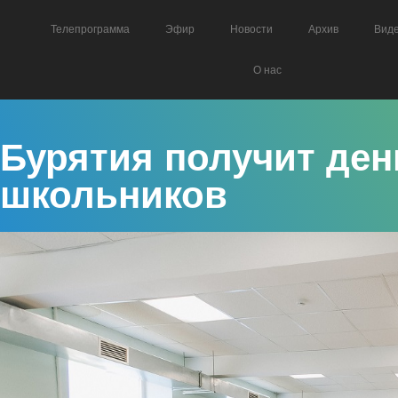
Телепрограмма
Эфир
Новости
Архив
Вид
О нас
Бурятия получит ден
школьников