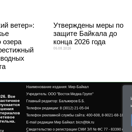
ий ветер»:
Утверждены меры по
жье
защите Байкала до
 озера
конца 2026 года
06.08.2026
рестижный
 водных
та
Наименование издания: Мир-Байкал
Учредитель: ООО "Восток Медиа Групп"
26. Все
частичное
Главный редактор: Бальжиров Б.Б.
пускается
Телефон редакции: 8 (3012) 21-05-04
ешения
атериалов
Телефон рекламной службы сайта: 400-608, 8-9021-68-18-50, 
сетевое
ельна.​
E-mail редакции Мир Байкал: bicn@bk.ru
Свидетельство о регистрации СМИ ЭЛ № ФС 77 - 83390 от 07.
ти