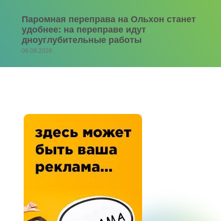
Паромная переправа на Ольхон станет
удобнее: на переправе идут
дноуглубительные работы
06.08.2026