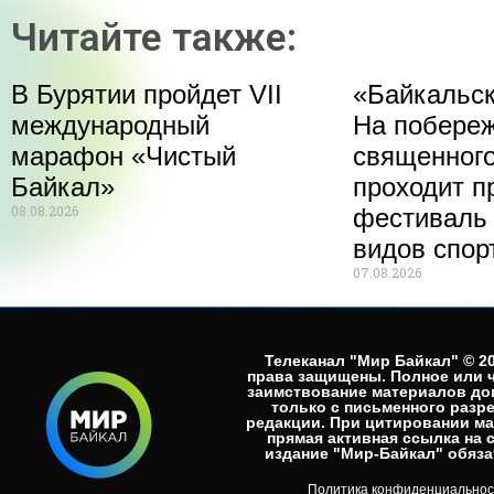
Читайте также:
В Бурятии пройдет VII
«Байкальск
международный
На побере
марафон «Чистый
священного
Байкал»
проходит п
08.08.2026
фестиваль
видов спор
07.08.2026
Телеканал "Мир Байкал" © 20
права защищены. Полное или 
заимствование материалов до
только с письменного разр
редакции. При цитировании м
прямая активная ссылка на 
издание "Мир-Байкал" обязат
Политика конфиденциальнос