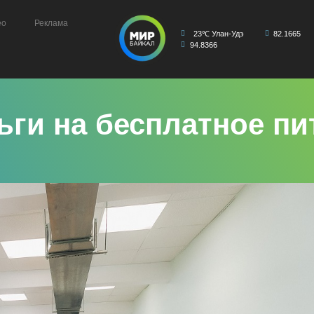
ео
Реклама
23℃ Улан-Удэ
82.1665
94.8366
ьги на бесплатное пи