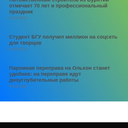
отмечает 70 лет и профессиональный
праздник
06.08.2026
Студент БГУ получил миллион на соцсеть
для творцов
06.08.2026
Паромная переправа на Ольхон станет
удобнее: на переправе идут
дноуглубительные работы
06.08.2026