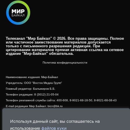
Телеканал "Мир Байкал" © 2026. Все права защищены. Полное
или частичное заимствование материалов допускается
только с письменного разрешения редакции. При
цитировании материалов прямая активная ссылка на сетевое
издание "Мир-Байкал" обязательна.​
Политика конфиденциальности
Наименование издания: Мир-Байкал
Учредитель: ООО "Восток Медиа Групп"
Главный редактор: Бальжиров Б.Б.
Телефон редакции: 8 (3012) 21-05-04
Телефон рекламной службы сайта: 400-608, 8-9021-68-18-50, 8-9021-68-08-43
E-mail редакции Мир Байкал: bicn@bk.ru
Свидетельство о регистрации СМИ ЭЛ № ФС 77 - 83390 от 07.06.2022, выдано
Роскомнадзором
Используя данный сайт, вы соглашаетесь на
Адрес редакции: 670000, г. Улан-Удэ, ул. Профсоюзная, дом 44, офис 1
использование
файлов куки