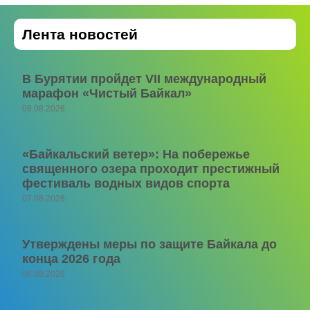
Лента новостей
В Бурятии пройдет VII международный
марафон «Чистый Байкал»
08.08.2026
«Байкальский ветер»: На побережье
священного озера проходит престижный
фестиваль водных видов спорта
07.08.2026
Утверждены меры по защите Байкала до
конца 2026 года
06.08.2026