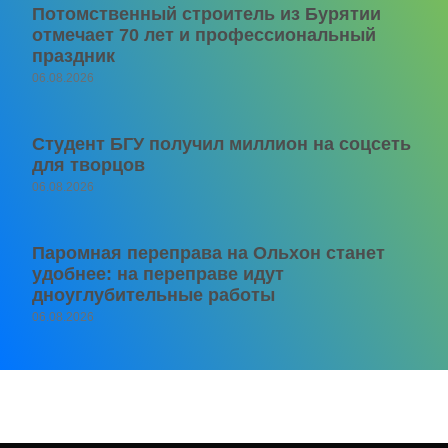
Потомственный строитель из Бурятии
отмечает 70 лет и профессиональный
праздник
06.08.2026
Студент БГУ получил миллион на соцсеть
для творцов
06.08.2026
Паромная переправа на Ольхон станет
удобнее: на переправе идут
дноуглубительные работы
06.08.2026