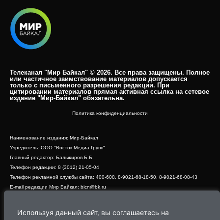
Телеканал "Мир Байкал" © 2026. Все права защищены. Полное
или частичное заимствование материалов допускается
только с письменного разрешения редакции. При
цитировании материалов прямая активная ссылка на сетевое
издание "Мир-Байкал" обязательна.​
Политика конфиденциальности
Наименование издания: Мир-Байкал
Учредитель: ООО "Восток Медиа Групп"
Главный редактор: Бальжиров Б.Б.
Телефон редакции: 8 (3012) 21-05-04
Телефон рекламной службы сайта: 400-608, 8-9021-68-18-50, 8-9021-68-08-43
E-mail редакции Мир Байкал: bicn@bk.ru
Свидетельство о регистрации СМИ ЭЛ № ФС 77 - 83390 от 07.06.2022, выдано
Роскомнадзором
Используя данный сайт, вы соглашаетесь на
Адрес редакции: 670000, г. Улан-Удэ, ул. Профсоюзная, дом 44, офис 1