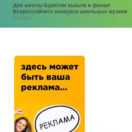
Две школы Бурятии вышли в финал
Всероссийчего конкурса школьных музеев
04.08.2026