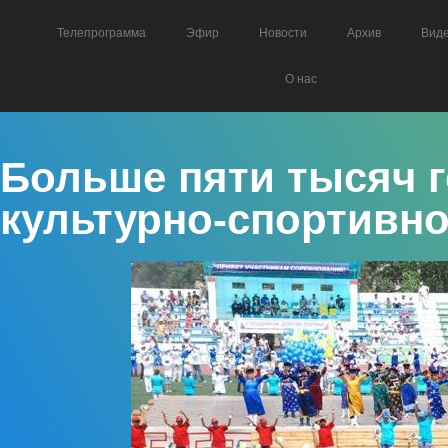
Телепрограмма
Эфир
Новости
Архив
Вид
О нас
Больше пяти тысяч г
культурно-спортивно