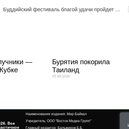
Буддийский фестиваль благой удачи пройдет в Петербурге
лучники —
Бурятия покорила
Кубке
Таиланд
05.08.2026
Наименование издания: Мир-Байкал
Учредитель: ООО "Восток Медиа Групп"
26. Все
частичное
Главный редактор: Бальжиров Б.Б.