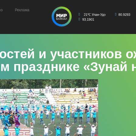
ео
Реклама
21℃ Улан-Удэ
80.9293
93.1901
остей и участников о
м празднике «Зунай 