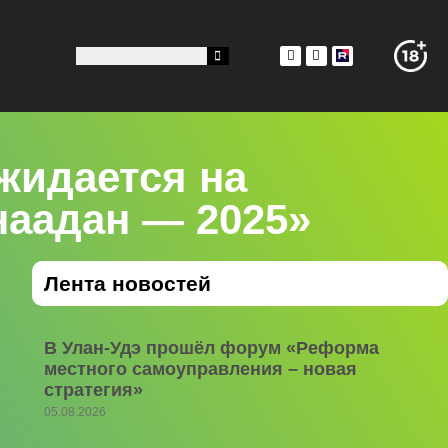
жидается на
наадан — 2025»
Лента новостей
В Улан-Удэ прошёл форум «Реформа
местного самоуправления – новая
стратегия»
05.08.2026