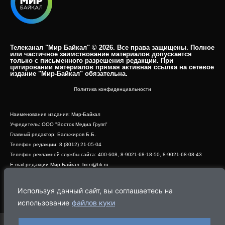
Телеканал "Мир Байкал" © 2026. Все права защищены. Полное
или частичное заимствование материалов допускается
только с письменного разрешения редакции. При
цитировании материалов прямая активная ссылка на сетевое
издание "Мир-Байкал" обязательна.​
Политика конфиденциальности
Наименование издания: Мир-Байкал
Учредитель: ООО "Восток Медиа Групп"
Главный редактор: Бальжиров Б.Б.
Телефон редакции: 8 (3012) 21-05-04
Телефон рекламной службы сайта: 400-608, 8-9021-68-18-50, 8-9021-68-08-43
E-mail редакции Мир Байкал: bicn@bk.ru
Свидетельство о регистрации СМИ ЭЛ № ФС 77 - 83390 от 07.06.2022, выдано
Роскомнадзором
Используя данный сайт, вы соглашаетесь на
Адрес редакции: 670000, г. Улан-Удэ, ул. Профсоюзная, дом 44, офис 1
использование
файлов куки