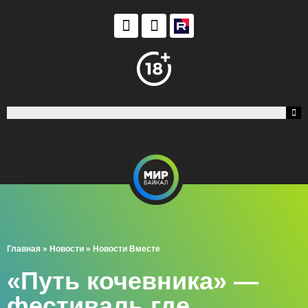
Главная
»
Новости
»
Новости Вместе
«Путь кочевника» —
фестиваль где