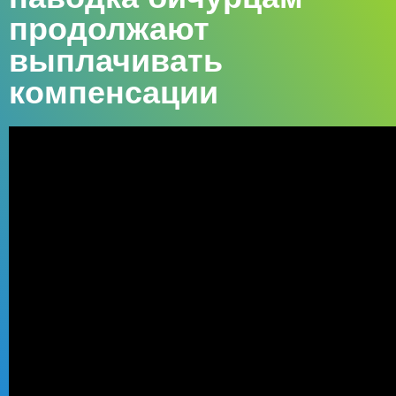
продолжают
выплачивать
компенсации