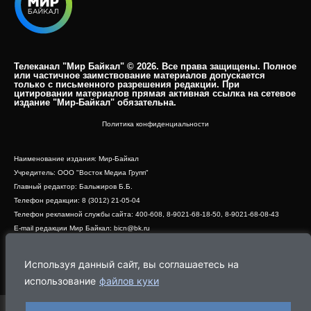
Телеканал "Мир Байкал" © 2026. Все права защищены. Полное
или частичное заимствование материалов допускается
только с письменного разрешения редакции. При
цитировании материалов прямая активная ссылка на сетевое
издание "Мир-Байкал" обязательна.​
Политика конфиденциальности
Наименование издания: Мир-Байкал
Учредитель: ООО "Восток Медиа Групп"
Главный редактор: Бальжиров Б.Б.
Телефон редакции: 8 (3012) 21-05-04
Телефон рекламной службы сайта: 400-608, 8-9021-68-18-50, 8-9021-68-08-43
E-mail редакции Мир Байкал: bicn@bk.ru
Свидетельство о регистрации СМИ ЭЛ № ФС 77 - 83390 от 07.06.2022, выдано
Роскомнадзором
Используя данный сайт, вы соглашаетесь на
Адрес редакции: 670000, г. Улан-Удэ, ул. Профсоюзная, дом 44, офис 1
использование
файлов куки