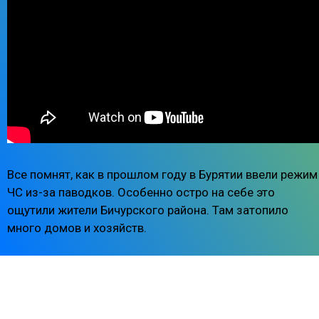
Все помнят, как в прошлом году в Бурятии ввели режим
ЧС из-за паводков. Особенно остро на себе это
ощутили жители Бичурского района. Там затопило
много домов и хозяйств.