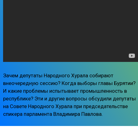
Зачем депутаты Народного Хурала собирают
внеочередную сессию? Когда выборы главы Бурятии?
И какие проблемы испытывает промышленность в
республике? Эти и другие вопросы обсудили депутаты
на Совете Народного Хурала при председательстве
спикера парламента Владимира Павлова.