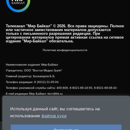
Телеканал "Мир Байкал" © 2026. Все права защищены. Полное
или частичное заимствование материалов допускается
только с письменного разрешения редакции. При
цитировании материалов прямая активная ссылка на сетевое
издание "Мир-Байкал" обязательна.​
Политика конфиденциальности
Наименование издания: Мир-Байкал
Учредитель: ООО "Восток Медиа Групп"
Главный редактор: Бальжиров Б.Б.
Телефон редакции: 8 (3012) 21-05-04
Телефон рекламной службы сайта: 400-608, 8-9021-68-18-50, 8-9021-68-08-43
E-mail редакции Мир Байкал: bicn@bk.ru
Свидетельство о регистрации СМИ ЭЛ № ФС 77 - 83390 от 07.06.2022, выдано
Роскомнадзором
Используя данный сайт, вы соглашаетесь на
Адрес редакции: 670000, г. Улан-Удэ, ул. Профсоюзная, дом 44, офис 1
использование
файлов куки