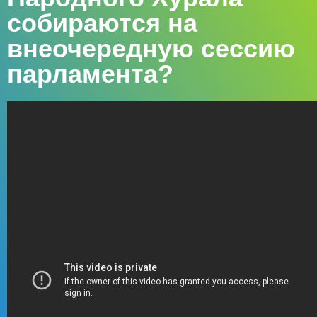
собираются на
внеочередную сессию
парламента?