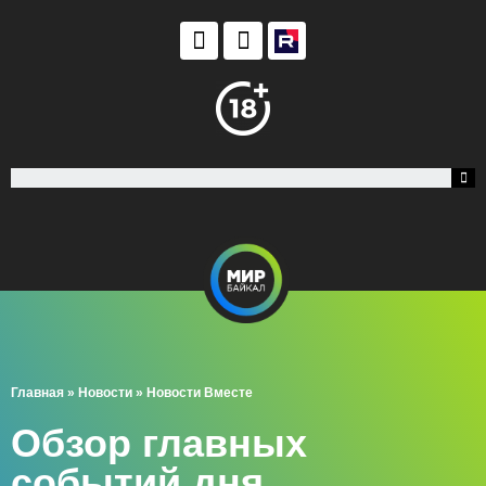
Главная
»
Новости
»
Новости Вместе
Обзор главных
событий дня