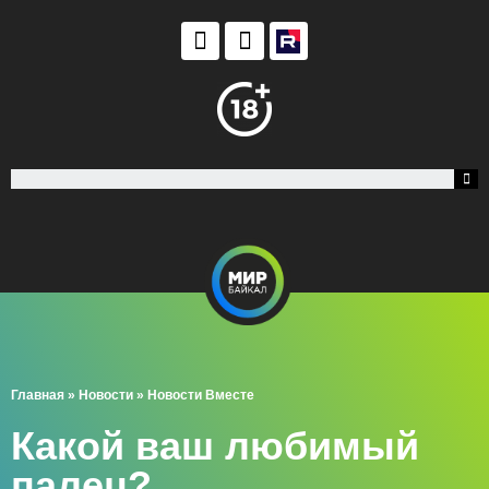
Главная
»
Новости
»
Новости Вместе
Какой ваш любимый
палец?