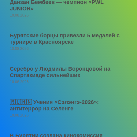
Данзан Бембеев — чемпион «PWL
JUNIOR»
10.08.2026
Бурятские борцы привезли 5 медалей с
турнире в Красноярске
10.08.2026
Серебро у Людмилы Воронцовой на
Спартакиаде сильнейших
10.08.2026
🇷🇺🇲🇳 Учения «Сэлэнгэ-2026»:
антитеррор на Селенге
10.08.2026
В Бурятии создана кинокомиссия