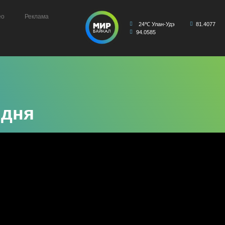
ео
Реклама
24℃ Улан-Удэ
81.4077
94.0585
 дня