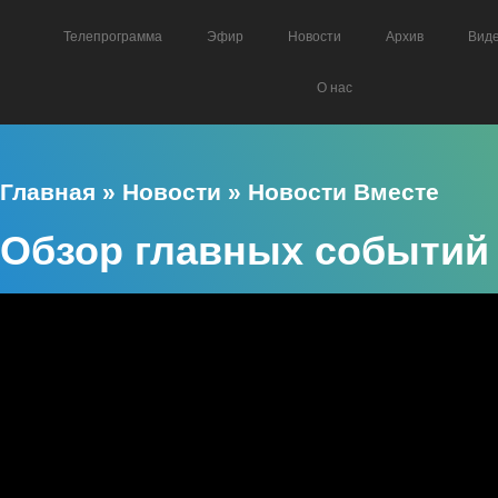
Телепрограмма
Эфир
Новости
Архив
Вид
О нас
Главная
»
Новости
»
Новости Вместе
Обзор главных событий