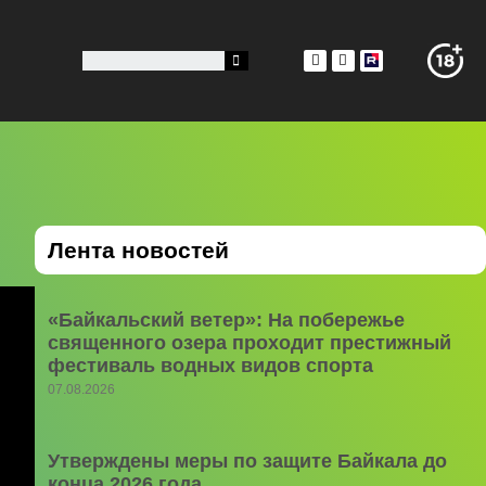
Лента новостей
«Байкальский ветер»: На побережье
священного озера проходит престижный
фестиваль водных видов спорта
07.08.2026
Утверждены меры по защите Байкала до
конца 2026 года