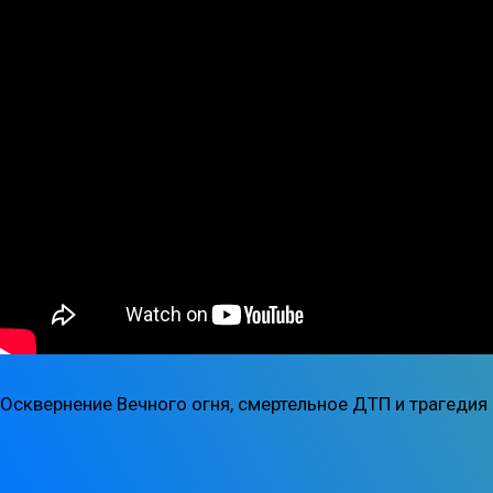
Осквернение Вечного огня, смертельное ДТП и трагедия 