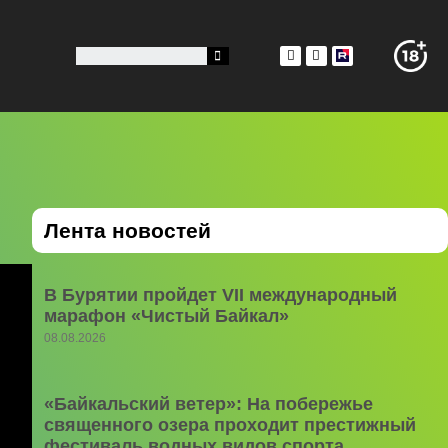
Лента новостей
В Бурятии пройдет VII международный
марафон «Чистый Байкал»
08.08.2026
«Байкальский ветер»: На побережье
священного озера проходит престижный
фестиваль водных видов спорта