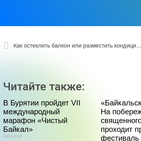
Как остеклить балкон или разместить кондиционер на стене здания, и при этом не попасть 
Читайте также:
В Бурятии пройдет VII
«Байкальск
международный
На побере
марафон «Чистый
священного
Байкал»
проходит п
08.08.2026
фестиваль