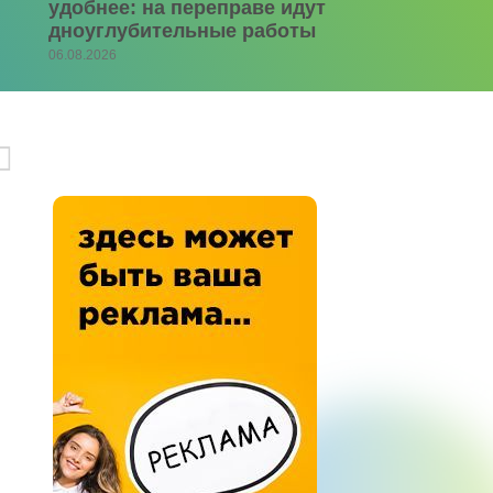
удобнее: на переправе идут
дноуглубительные работы
06.08.2026