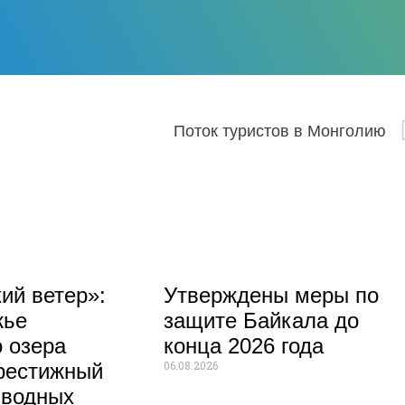
под штрафы?
Поток туристов в Монголию
ий ветер»:
Утверждены меры по
жье
защите Байкала до
 озера
конца 2026 года
06.08.2026
рестижный
 водных