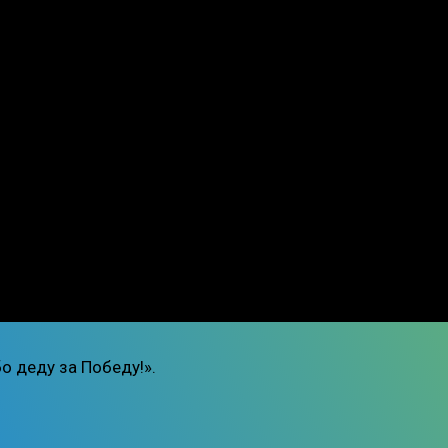
о деду за Победу!».