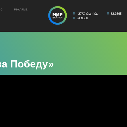
ео
Реклама
27℃ Улан-Удэ
82.1665
94.8366
за Победу»