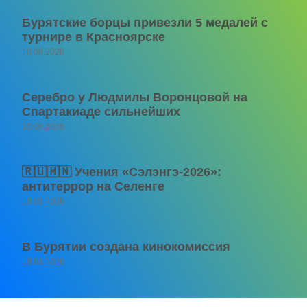
Бурятские борцы привезли 5 медалей с
турнире в Красноярске
10.08.2026
Серебро у Людмилы Воронцовой на
Спартакиаде сильнейших
10.08.2026
🇷🇺🇲🇳 Учения «Сэлэнгэ-2026»:
антитеррор на Селенге
10.08.2026
В Бурятии создана кинокомиссия
10.08.2026