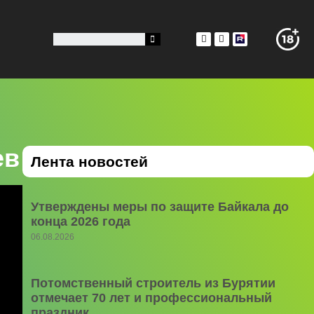
ев
Лента новостей
Утверждены меры по защите Байкала до
конца 2026 года
06.08.2026
Потомственный строитель из Бурятии
отмечает 70 лет и профессиональный
праздник