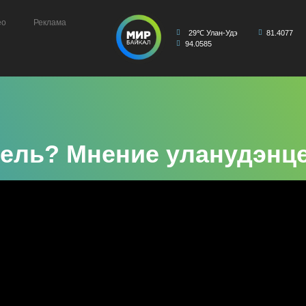
ео
Реклама
29℃ Улан-Удэ
81.4077
94.0585
тель? Мнение уланудэнц