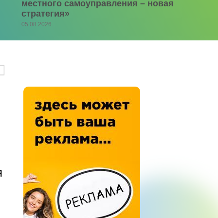
местного самоуправления – новая
стратегия»
05.08.2026
я