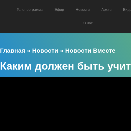
Телепрограмма
Эфир
Новости
Архив
Вид
О нас
Главная
»
Новости
»
Новости Вместе
Каким должен быть учи