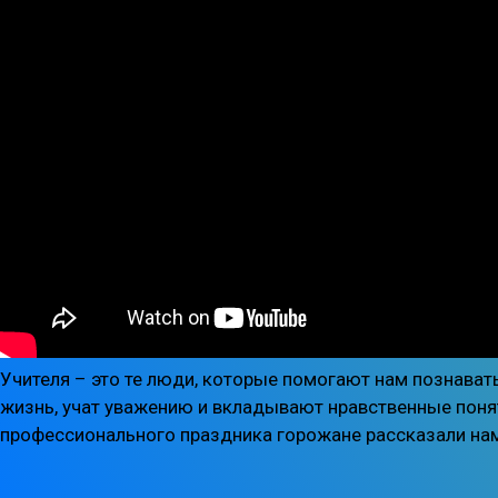
Учителя – это те люди, которые помогают нам познават
жизнь, учат уважению и вкладывают нравственные понят
профессионального праздника горожане рассказали нам,