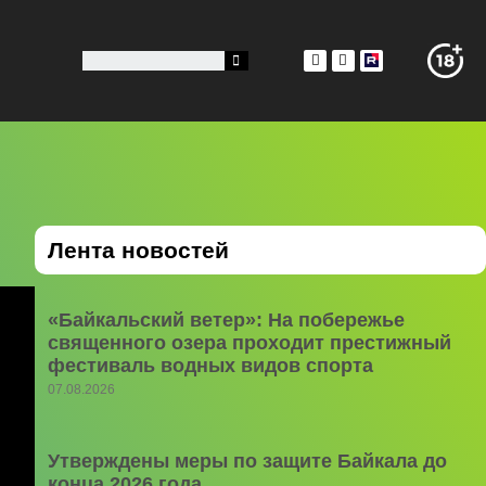
Лента новостей
«Байкальский ветер»: На побережье
священного озера проходит престижный
фестиваль водных видов спорта
07.08.2026
Утверждены меры по защите Байкала до
конца 2026 года