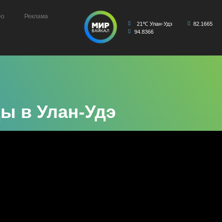
ео
Реклама
21℃ Улан-Удэ
82.1665
94.8366
ы в Улан-Удэ