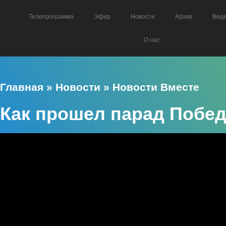
Телепрограмма
Эфир
Новости
Архив
Вид
О нас
Главная
»
Новости
»
Новости Вместе
Как прошел парад Побед