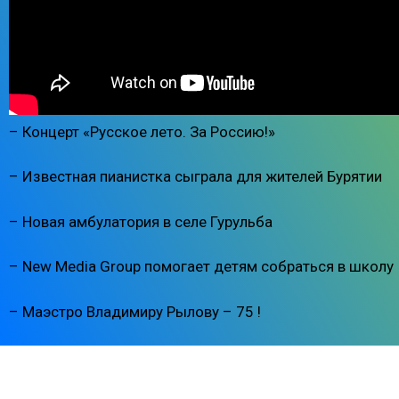
– Концерт «Русское лето. За Россию!»
– Известная пианистка сыграла для жителей Бурятии
– Новая амбулатория в селе Гурульба
– New Media Group помогает детям собраться в школу
– Маэстро Владимиру Рылову – 75 !