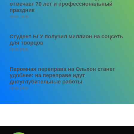
отмечает 70 лет и профессиональный
праздник
06.08.2026
Студент БГУ получил миллион на соцсеть
для творцов
06.08.2026
Паромная переправа на Ольхон станет
удобнее: на переправе идут
дноуглубительные работы
06.08.2026