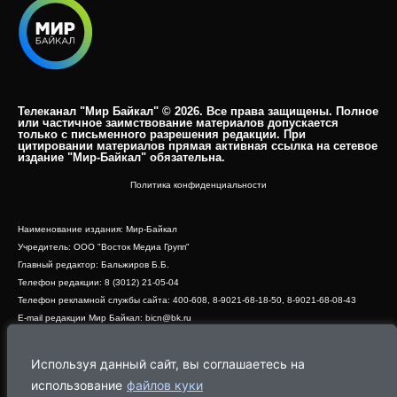
Телеканал "Мир Байкал" © 2026. Все права защищены. Полное
или частичное заимствование материалов допускается
только с письменного разрешения редакции. При
цитировании материалов прямая активная ссылка на сетевое
издание "Мир-Байкал" обязательна.​
Политика конфиденциальности
Наименование издания: Мир-Байкал
Учредитель: ООО "Восток Медиа Групп"
Главный редактор: Бальжиров Б.Б.
Телефон редакции: 8 (3012) 21-05-04
Телефон рекламной службы сайта: 400-608, 8-9021-68-18-50, 8-9021-68-08-43
E-mail редакции Мир Байкал: bicn@bk.ru
Свидетельство о регистрации СМИ ЭЛ № ФС 77 - 83390 от 07.06.2022, выдано
Роскомнадзором
Используя данный сайт, вы соглашаетесь на
Адрес редакции: 670000, г. Улан-Удэ, ул. Профсоюзная, дом 44, офис 1
использование
файлов куки