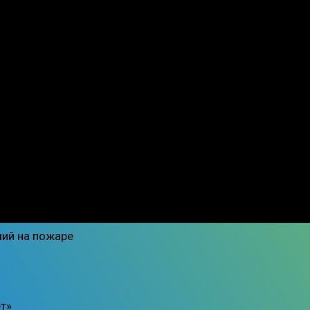
ший на пожаре
т»