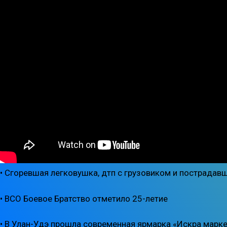
• Cгоревшая легковушка, дтп с грузовиком и пострадав
• ВСО Боевое Братство отметило 25-летие
• В Улан-Удэ прошла современная ярмарка «Искра марке