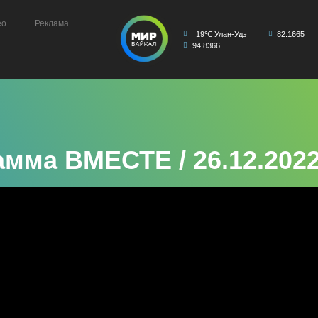
ео
Реклама
19℃ Улан-Удэ
82.1665
94.8366
мма ВМЕСТЕ / 26.12.202