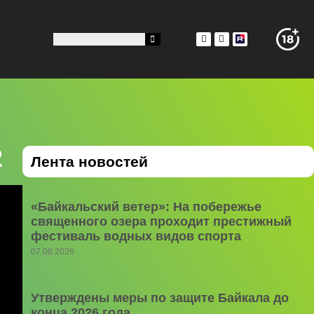
2
Лента новостей
«Байкальский ветер»: На побережье
священного озера проходит престижный
фестиваль водных видов спорта
07.08.2026
Утверждены меры по защите Байкала до
конца 2026 года