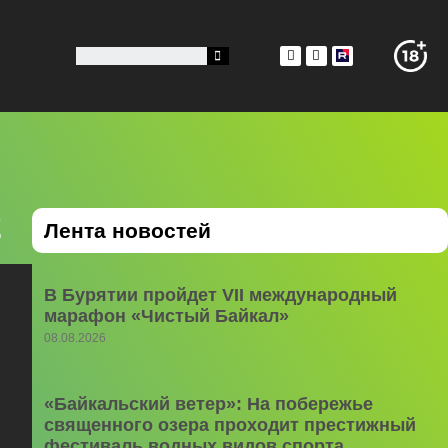
2
Лента новостей
В Бурятии пройдет VII международный
марафон «Чистый Байкал»
08.08.2026
«Байкальский ветер»: На побережье
священного озера проходит престижный
фестиваль водных видов спорта