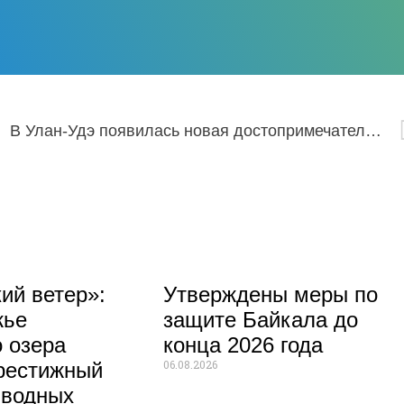
В Улан-Удэ появилась новая достопримечательность
ий ветер»:
Утверждены меры по
жье
защите Байкала до
 озера
конца 2026 года
06.08.2026
рестижный
 водных