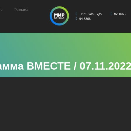
ео
Реклама
19℃ Улан-Удэ
82.1665
94.8366
мма ВМЕСТЕ / 07.11.202