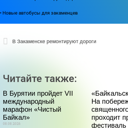
• Новые автобусы для закаменцев
В Закаменске ремонтируют дороги
Читайте также:
В Бурятии пройдет VII
«Байкальск
международный
На побере
марафон «Чистый
священного
Байкал»
проходит п
08.08.2026
фестиваль