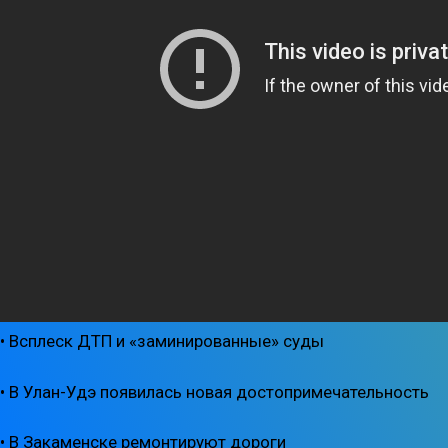
• Всплеск ДТП и «заминированные» суды
• В Улан-Удэ появилась новая достопримечательность
• В Закаменске ремонтируют дороги