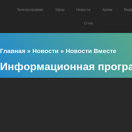
Телепрограмма
Эфир
Новости
Архив
Вид
О нас
Главная
»
Новости
»
Новости Вместе
Информационная програ