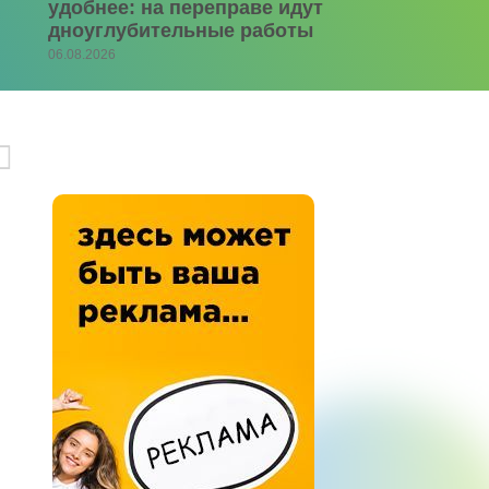
удобнее: на переправе идут
дноуглубительные работы
06.08.2026