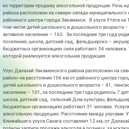
их территории продажу алкогольной продукции. Речь ид
района расположен на севере-западе муниципального 
районного центра города Закаменск. В улусе Утата на 
том числе детей школьного и дошкольного возраста – 
активное население — 162. За последние три года род
поселения, школа, детский сад, фельдшерско – акушер
бюджетных организациях села работают 34 человека. У
которой реализуется алкогольная продукция.
Улус Далахай Закаменского района расположен на се
район» на расстоянии 106 км от районного центра горо
детей школьного и дошкольного возраста – 41, пенсио
население – 101, за последние три года родилось 7 де
школа, детский сад, сельский Дом культуры, фельдшер
бюджетных организациях работают 31 человек. Услуги 
алкогольную продукцию. Расстояние между улусами Ут
ближайшего улуса Санага составляет 12 км, от Далахай
полном запрете продажи алкоголя в розницу, за исключ