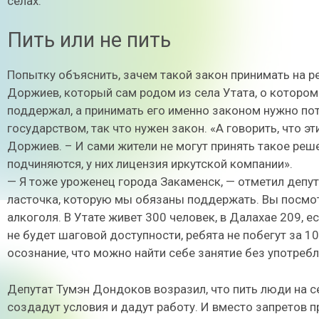
селах.
Пить или не пить
Попытку объяснить, зачем такой закон принимать на р
Доржиев, который сам родом из села Утата, о котором
поддержал, а принимать его именно законом нужно по
государством, так что нужен закон. «А говорить, что 
Доржиев. – И сами жители не могут принять такое решен
подчиняются, у них лицензия иркутской компании».
— Я тоже уроженец города Закаменск, — отметил депута
ласточка, которую мы обязаны поддержать. Вы посмот
алкоголя. В Утате живет 300 человек, в Далахае 209, 
не будет шаговой доступности, ребята не побегут за 1
осознание, что можно найти себе занятие без употребл
Депутат Тумэн Дондоков возразил, что пить люди на сел
создадут условия и дадут работу. И вместо запретов 