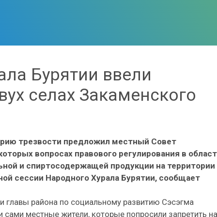
ала Бурятии ввели
двух селах Закаменского
торию трезвости предложил местный Совет
екоторых вопросах правового регулирования в облас
льной и спиртосодержащей продукции на территории
ной сессии Народного Хурала Бурятии, сообщает
и главы района по социальному развитию Сэсэгма
и сами местные жители, которые попросили запретить н