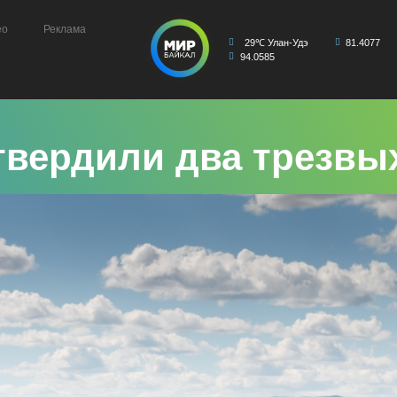
ео
Реклама
29℃ Улан-Удэ
81.4077
94.0585
твердили два трезвы