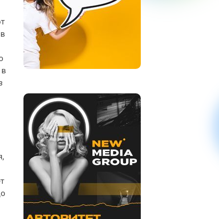
от
 в
о
 в
з
,
ет
до