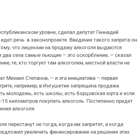
еспубликанском уровне, сделал депутат Геннадий
 идет речь в законопроекте. Введение такого запрета он
тому, что лицензии на продажу алкоголя выдаются
эти два села самые пьющие – это оскорбление, — сказал
ие, те, кто торгует там алкоголем, местной власти не
т Михаил Степанов, — и эта инициатива – первая
рите, например, в Ингушетии запрещена продажа
есть молодежь, есть школы, есть борцовская юрта и если
0-15 километров покупать алкоголь. Постепенно придет
ения алкоголя.
е перестанут не тогда, когда им запретят, а когда
предложил увеличить финансирование на решение этих