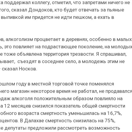
а поддержал коллегу, отметил, что запретами ничего не
того, сказал Дондоков, кто будет отвечать за пьяные
 выпивкой им придется не идти пешком, а ехать в
ов, алкоголизм процветает в деревнях, особенно в малых
ь, это повлияет на подрастающее поколение, на молоды
е тоже объявлена территория трезвости. Я спрашивал,
бывает, съездят в соседнее село, а молодежь этим не
 сказал Носков.
рошлом году в местной торговой точке поменялся
 чего магазин некоторое время не работал, не продавалс
продаж алкоголя положительным образом повлияло на
 за 12 месяцев снизился показатель общей смертности
собного возраста смертность уменьшилась на 16,7%,
оцентов. В Далахае смертность снизилась на 75%,
рые депутаты предложили рассмотреть возможность