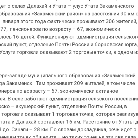
ет о селах Далахай и Утата — улус Утата Закаменского
образования «Закаменский район» на расстоянии 90 км 
1 января этого года фактически проживают 306 жителей,
77, пенсионеров по возрасту – 67, экономически
илось 16 детей. Функционируют администрация сельског
ский пункт, отделение Почты России и борцовская юрта,
слуги торговли оказывают 2 торговые точки, в одном и
вере-западе муниципального образования «Закаменский
да Закаменск. Там проживает 209 жителей, в том числе
неров по возрасту – 67, экономически активное
тей. В селе работают администрация сельского поселения
ско – акушерский пункт, отделение Почты России, в
торговли оказывает 1 торговая точка, которая реализу
ата и Далахай составляет 16 км. Расстояние от Утаты 
 до Санаги – 28 км. По словам докладчика, речь идет о
ением точек общепита – но таких точек на эти два села