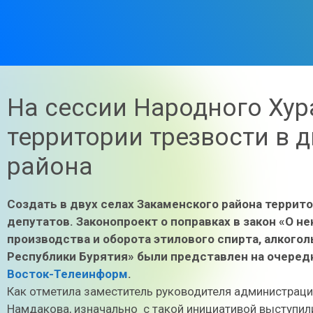
На сессии Народного Хур
территории трезвости в 
района
Создать в двух селах Закаменского района терри
депутатов.
Законопроект о поправках в закон «О н
производства и оборота этилового спирта, алкого
Республики Бурятия» были представлен на очеред
Восток-Телеинформ
.
Как отметила заместитель руководителя администраци
Намдакова, изначально с такой инициативой выступил