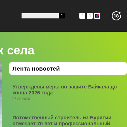
х села
Лента новостей
Утверждены меры по защите Байкала до
конца 2026 года
06.08.2026
Потомственный строитель из Бурятии
отмечает 70 лет и профессиональный