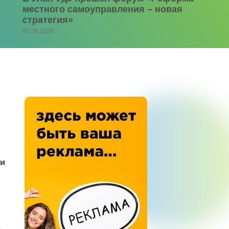
местного самоуправления – новая
стратегия»
05.08.2026
ти
а