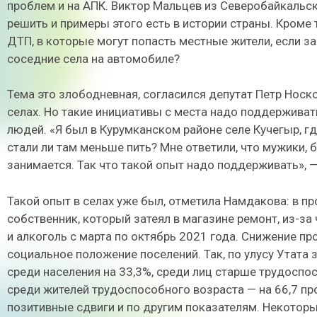
проблем и на АПК. Виктор Мальцев из Северобайкальск
решить и примеры этого есть в истории страны. Кроме 
ДТП, в которые могут попасть местные жители, если за
соседние села на автомобиле?
Тема это злободневная, согласился депутат Петр Носк
селах. Но такие инициативы с места надо поддерживат
людей. «Я был в Курумканском районе селе Кучегыр, гд
стали ли там меньше пить? Мне ответили, что мужики, 
занимается. Так что такой опыт надо поддерживать», —
Такой опыт в селах уже был, отметила Намдакова: в п
собственник, который затеял в магазине ремонт, из-за
и алкоголь с марта по октябрь 2021 года. Снижение 
социальное положение поселений. Так, по улусу Утата
среди населения на 33,3%, среди лиц старше трудоспо
среди жителей трудоспособного возраста — на 66,7 пр
позитивные сдвиги и по другим показателям. Некото