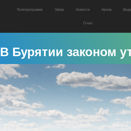
Телепрограмма
Эфир
Новости
Архив
Вид
О нас
В Бурятии законом у