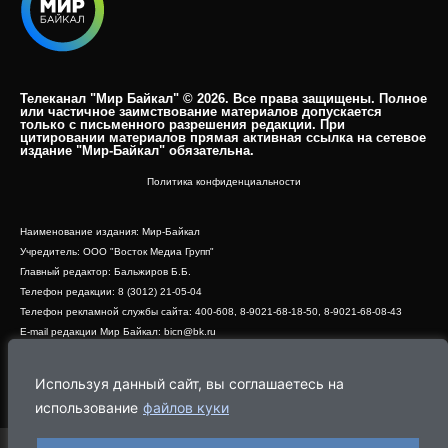
Телеканал "Мир Байкал" © 2026. Все права защищены. Полное
или частичное заимствование материалов допускается
только с письменного разрешения редакции. При
цитировании материалов прямая активная ссылка на сетевое
издание "Мир-Байкал" обязательна.​
Политика конфиденциальности
Наименование издания: Мир-Байкал
Учредитель: ООО "Восток Медиа Групп"
Главный редактор: Бальжиров Б.Б.
Телефон редакции: 8 (3012) 21-05-04
Телефон рекламной службы сайта: 400-608, 8-9021-68-18-50, 8-9021-68-08-43
E-mail редакции Мир Байкал: bicn@bk.ru
Свидетельство о регистрации СМИ ЭЛ № ФС 77 - 83390 от 07.06.2022, выдано
Роскомнадзором
Используя данный сайт, вы соглашаетесь на
Адрес редакции: 670000, г. Улан-Удэ, ул. Профсоюзная, дом 44, офис 1
использование
файлов куки