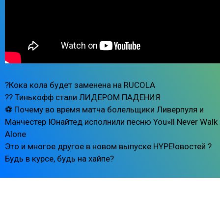
?Кока кола будет заменена на RUCOLA
?? Тинькофф стали ЛИДЕРОМ ПАДЕНИЯ
⚽️ Почему во время матча болельщики Ливерпуля и
Манчестер Юнайтед исполнили песню You»ll Never Walk
Alone
Это и многое другое в новом выпуске HYPE!овостей ?
Будь в курсе, будь на хайпе?