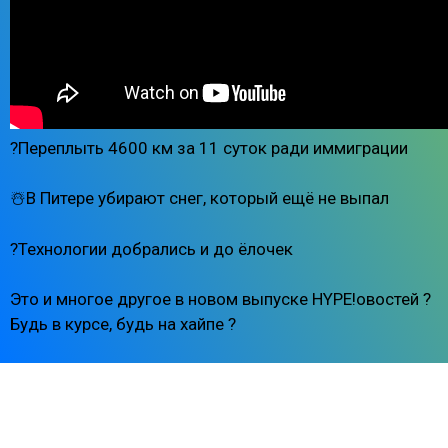
?Переплыть 4600 км за 11 суток ради иммиграции
☃️В Питере убирают снег, который ещё не выпал
?Технологии добрались и до ёлочек
Это и многое другое в новом выпуске HYPE!овостей ?
Будь в курсе, будь на хайпе ?