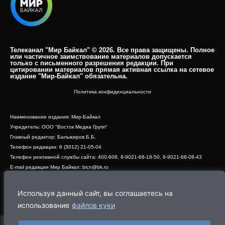
Телеканал "Мир Байкал" © 2026. Все права защищены. Полное
или частичное заимствование материалов допускается
только с письменного разрешения редакции. При
цитировании материалов прямая активная ссылка на сетевое
издание "Мир-Байкал" обязательна.​
Политика конфиденциальности
Наименование издания: Мир-Байкал
Учредитель: ООО "Восток Медиа Групп"
Главный редактор: Бальжиров Б.Б.
Телефон редакции: 8 (3012) 21-05-04
Телефон рекламной службы сайта: 400-608, 8-9021-68-18-50, 8-9021-68-08-43
E-mail редакции Мир Байкал: bicn@bk.ru
Свидетельство о регистрации СМИ ЭЛ № ФС 77 - 83390 от 07.06.2022, выдано
Роскомнадзором
Используя данный сайт, вы соглашаетесь на
Адрес редакции: 670000, г. Улан-Удэ, ул. Профсоюзная, дом 44, офис 1
использование
файлов куки