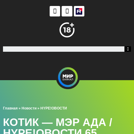
Главная
»
Новости
»
HYPE!ОВОСТИ
КОТИК — МЭР АДА /
HYPE!ОВОСТИ 65