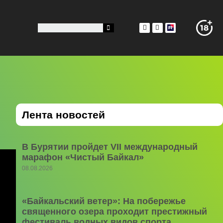
Лента новостей
В Бурятии пройдет VII международный
марафон «Чистый Байкал»
08.08.2026
«Байкальский ветер»: На побережье
священного озера проходит престижный
фестиваль водных видов спорта