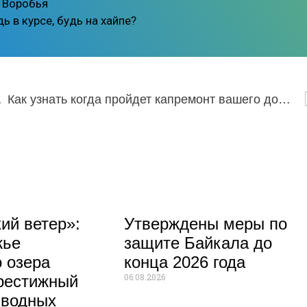
 Воробья
ь в курсе, будь на хайпе?
.07.2022
Как узнать когда пройдет капремонт вашего дома
ий ветер»:
Утверждены меры по
жье
защите Байкала до
 озера
конца 2026 года
06.08.2026
рестижный
 водных