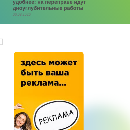
удобнее: на переправе идут
дноуглубительные работы
06.08.2026