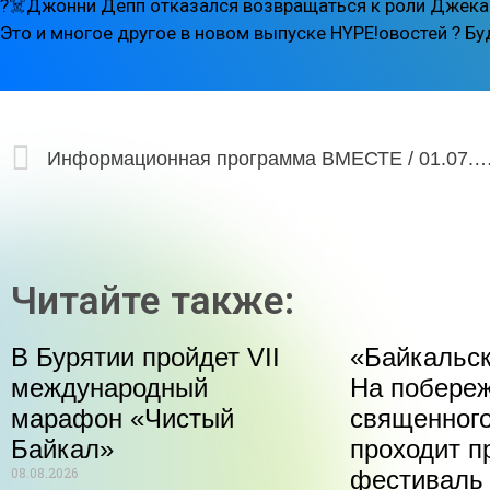
?‍☠️Джонни Депп отказался возвращаться к роли Джека
Это и многое другое в новом выпуске HYPE!овостей ? Буд
Информационная программа ВМЕСТЕ / 01
Читайте также:
В Бурятии пройдет VII
«Байкальск
международный
На побере
марафон «Чистый
священного
Байкал»
проходит п
08.08.2026
фестиваль