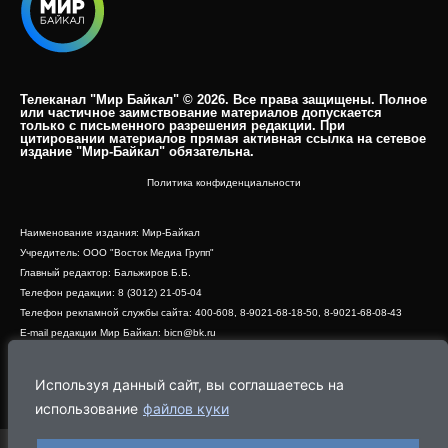
Телеканал "Мир Байкал" © 2026. Все права защищены. Полное
или частичное заимствование материалов допускается
только с письменного разрешения редакции. При
цитировании материалов прямая активная ссылка на сетевое
издание "Мир-Байкал" обязательна.​
Политика конфиденциальности
Наименование издания: Мир-Байкал
Учредитель: ООО "Восток Медиа Групп"
Главный редактор: Бальжиров Б.Б.
Телефон редакции: 8 (3012) 21-05-04
Телефон рекламной службы сайта: 400-608, 8-9021-68-18-50, 8-9021-68-08-43
E-mail редакции Мир Байкал: bicn@bk.ru
Свидетельство о регистрации СМИ ЭЛ № ФС 77 - 83390 от 07.06.2022, выдано
Роскомнадзором
Используя данный сайт, вы соглашаетесь на
Адрес редакции: 670000, г. Улан-Удэ, ул. Профсоюзная, дом 44, офис 1
использование
файлов куки