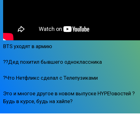
BTS уходят в армию
??Дед похитил бывшего одноклассника
?Что Нетфликс сделал с Телепузиками
Это и многое другое в новом выпуске HYPE!овостей ?
Будь в курсе, будь на хайпе?