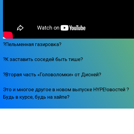
?Пельменная газировка?
?К заставить соседей быть тише?
?Вторая часть «Головоломки» от Дисней?
Это и многое другое в новом выпуске HYPE!овостей ?
Будь в курсе, будь на хайпе?