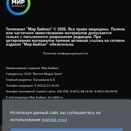
Телеканал "Мир Байкал" © 2026. Все права защищены. Полное
или частичное заимствование материалов допускается
только с письменного разрешения редакции. При
цитировании материалов прямая активная ссылка на сетевое
издание "Мир-Байкал" обязательна.​
Политика конфиденциальности
Наименование издания: Мир-Байкал
Учредитель: ООО "Восток Медиа Групп"
Главный редактор: Бальжиров Б.Б.
Телефон редакции: 8 (3012) 21-05-04
Телефон рекламной службы сайта: 400-608, 8-9021-68-18-50, 8-9021-68-08-43
E-mail редакции Мир Байкал: bicn@bk.ru
Свидетельство о регистрации СМИ ЭЛ № ФС 77 - 83390 от 07.06.2022, выдано
Роскомнадзором
Используя данный сайт, вы соглашаетесь на
Адрес редакции: 670000, г. Улан-Удэ, ул. Профсоюзная, дом 44, офис 1
использование
файлов куки