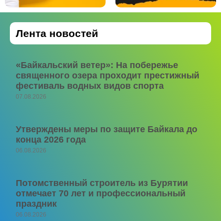
Лента новостей
«Байкальский ветер»: На побережье
священного озера проходит престижный
фестиваль водных видов спорта
07.08.2026
Утверждены меры по защите Байкала до
конца 2026 года
06.08.2026
Потомственный строитель из Бурятии
отмечает 70 лет и профессиональный
праздник
06.08.2026