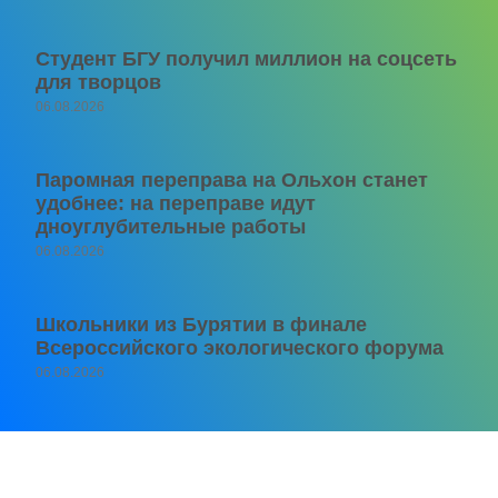
Студент БГУ получил миллион на соцсеть
для творцов
06.08.2026
Паромная переправа на Ольхон станет
удобнее: на переправе идут
дноуглубительные работы
06.08.2026
Школьники из Бурятии в финале
Всероссийского экологического форума
06.08.2026