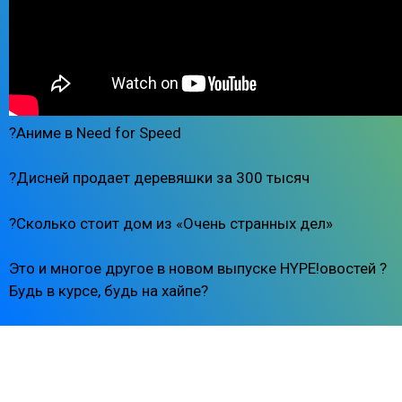
?Аниме в Need for Speed
?Дисней продает деревяшки за 300 тысяч
?Сколько стоит дом из «Очень странных дел»
Это и многое другое в новом выпуске HYPE!овостей ?
Будь в курсе, будь на хайпе?