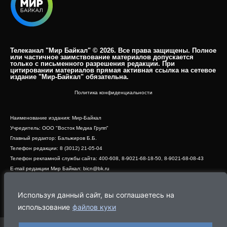
Телеканал "Мир Байкал" © 2026. Все права защищены. Полное
или частичное заимствование материалов допускается
только с письменного разрешения редакции. При
цитировании материалов прямая активная ссылка на сетевое
издание "Мир-Байкал" обязательна.​
Политика конфиденциальности
Наименование издания: Мир-Байкал
Учредитель: ООО "Восток Медиа Групп"
Главный редактор: Бальжиров Б.Б.
Телефон редакции: 8 (3012) 21-05-04
Телефон рекламной службы сайта: 400-608, 8-9021-68-18-50, 8-9021-68-08-43
E-mail редакции Мир Байкал: bicn@bk.ru
Свидетельство о регистрации СМИ ЭЛ № ФС 77 - 83390 от 07.06.2022, выдано
Роскомнадзором
Используя данный сайт, вы соглашаетесь на
Адрес редакции: 670000, г. Улан-Удэ, ул. Профсоюзная, дом 44, офис 1
использование
файлов куки