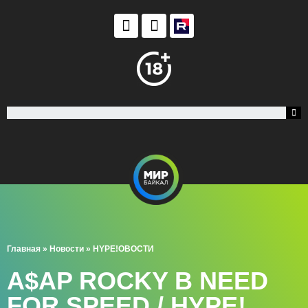
Главная
»
Новости
»
HYPE!ОВОСТИ
A$AP ROCKY В NEED
FOR SPEED / HYPE!