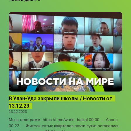
В Улан-Удэ закрыли школы / Новости от
13.12.23
13.12.2023
Мы в телеграмм: https://t.me/world_baikal 00:00 — Анонс
00:22 — Жители сотых кварталов почти сутки оставались