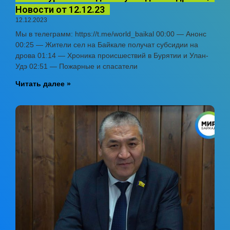
Новости от 12.12.23
12.12.2023
Мы в телеграмм: https://t.me/world_baikal 00:00 — Анонс
00:25 — Жители сел на Байкале получат субсидии на
дрова 01:14 — Хроника происшествий в Бурятии и Улан-
Удэ 02:51 — Пожарные и спасатели
Читать далее »