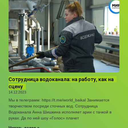
Сотрудница водоканала: на работу, как на
сцену
14.12.2023
Мы в телеграмм: https://t.me/world_baikal Занимается
творчеством посреди сточных вод. Сотрудница
Водоканала Анна Шишкина исполняет арии с тачкой в
руках. Да по ней шоу «Голос» плачет
Читать далее »