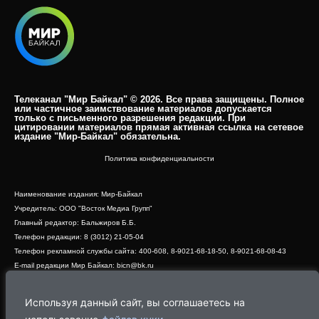
Телеканал "Мир Байкал" © 2026. Все права защищены. Полное
или частичное заимствование материалов допускается
только с письменного разрешения редакции. При
цитировании материалов прямая активная ссылка на сетевое
издание "Мир-Байкал" обязательна.​
Политика конфиденциальности
Наименование издания: Мир-Байкал
Учредитель: ООО "Восток Медиа Групп"
Главный редактор: Бальжиров Б.Б.
Телефон редакции: 8 (3012) 21-05-04
Телефон рекламной службы сайта: 400-608, 8-9021-68-18-50, 8-9021-68-08-43
E-mail редакции Мир Байкал: bicn@bk.ru
Свидетельство о регистрации СМИ ЭЛ № ФС 77 - 83390 от 07.06.2022, выдано
Роскомнадзором
Используя данный сайт, вы соглашаетесь на
Адрес редакции: 670000, г. Улан-Удэ, ул. Профсоюзная, дом 44, офис 1