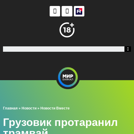
Главная
»
Новости
»
Новости Вместе
Грузовик протаранил
трамвай