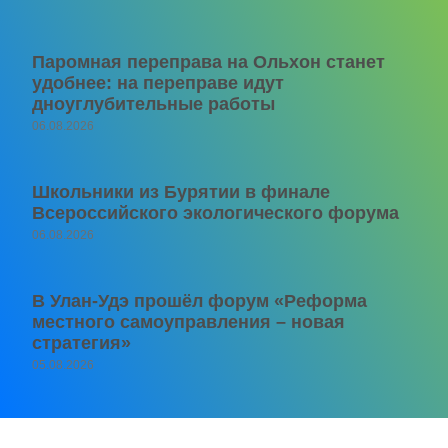
Паромная переправа на Ольхон станет
удобнее: на переправе идут
дноуглубительные работы
06.08.2026
Школьники из Бурятии в финале
Всероссийского экологического форума
06.08.2026
В Улан-Удэ прошёл форум «Реформа
местного самоуправления – новая
стратегия»
05.08.2026