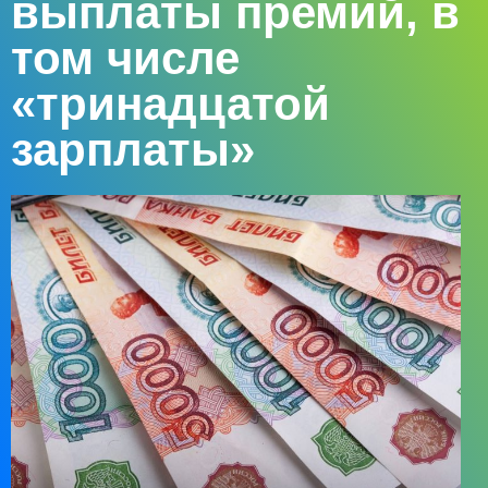
выплаты премий, в
том числе
«тринадцатой
зарплаты»