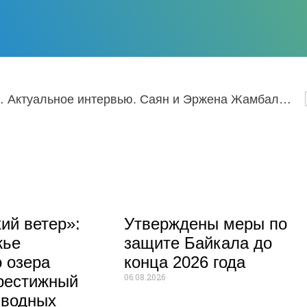
я и науки Б.Б. Жалсанов
Актуальное интервью. Саян и Эржена Жамбаловы
ий ветер»:
Утверждены меры по
жье
защите Байкала до
 озера
конца 2026 года
06.08.2026
рестижный
 водных