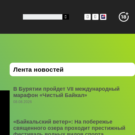
й
Лента новостей
В Бурятии пройдет VII международный
марафон «Чистый Байкал»
08.08.2026
«Байкальский ветер»: На побережье
священного озера проходит престижный
фестиваль водных видов спорта