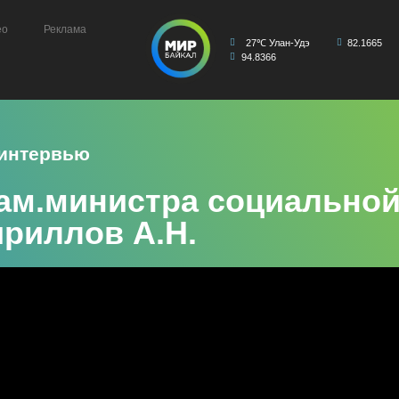
ео
Реклама
27℃ Улан-Удэ
82.1665
94.8366
 интервью
зам.министра социально
риллов А.Н.