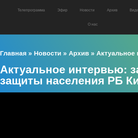
Телепрограмма
Эфир
Новости
Архив
Вид
О нас
Главная
»
Новости
»
Архив
»
Актуальное
Актуальное интервью: 
защиты населения РБ Ки