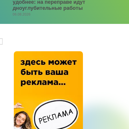
удобнее: на переправе идут
дноуглубительные работы
06.08.2026