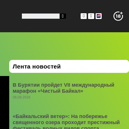
Лента новостей
В Бурятии пройдет VII международный
марафон «Чистый Байкал»
08.08.2026
«Байкальский ветер»: На побережье
священного озера проходит престижный
фестиваль водных видов спорта