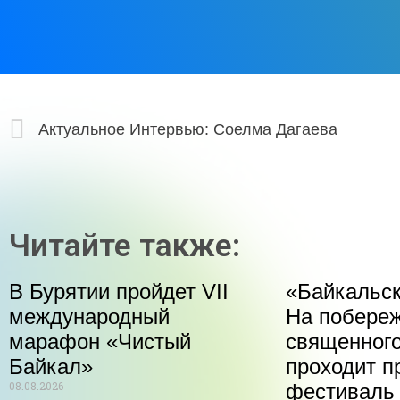
Актуальное Интервью: Соелма Дагаева
Читайте также:
В Бурятии пройдет VII
«Байкальск
международный
На побере
марафон «Чистый
священного
Байкал»
проходит п
08.08.2026
фестиваль