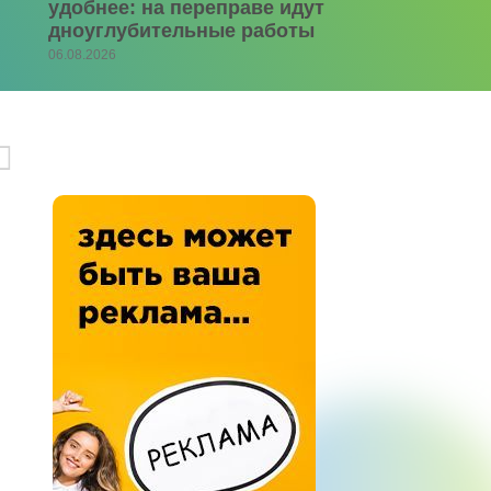
удобнее: на переправе идут
дноуглубительные работы
06.08.2026