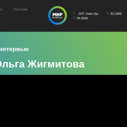
ео
Реклама
19℃ Улан-Удэ
82.1665
94.8366
 интервью
Ольга Жигмитова