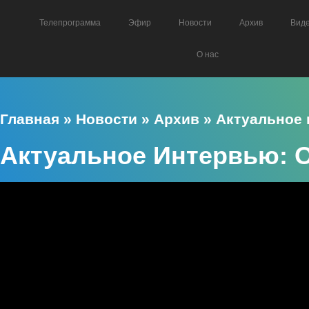
Телепрограмма
Эфир
Новости
Архив
Вид
О нас
Главная
»
Новости
»
Архив
»
Актуальное
Актуальное Интервью: 