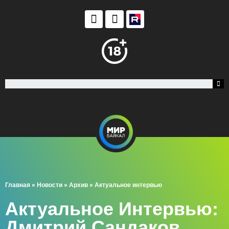
Главная
»
Новости
»
Архив
»
Актуальное интервью
Актуальное Интервью:
Дмитрий Сандаков