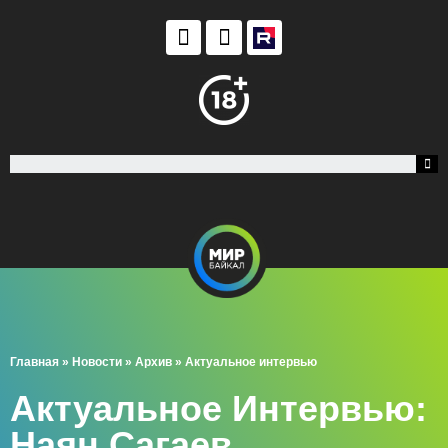
Главная
»
Новости
»
Архив
»
Актуальное интервью
Актуальное Интервью:
Наян Сагаев