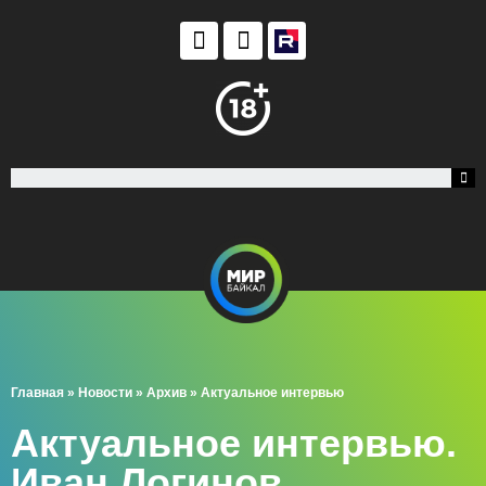
Главная
»
Новости
»
Архив
»
Актуальное интервью
Актуальное интервью.
Иван Логинов