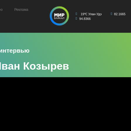
ео
Реклама
19℃ Улан-Удэ
82.1665
94.8366
 интервью
Иван Козырев