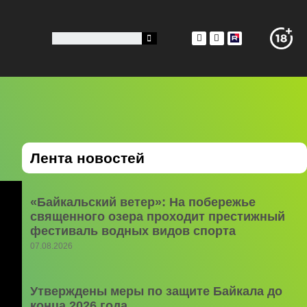
Лента новостей
«Байкальский ветер»: На побережье
священного озера проходит престижный
фестиваль водных видов спорта
07.08.2026
Утверждены меры по защите Байкала до
конца 2026 года