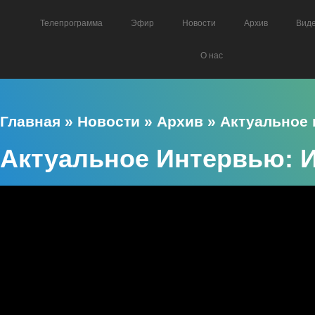
Телепрограмма
Эфир
Новости
Архив
Вид
О нас
Главная
»
Новости
»
Архив
»
Актуальное
Актуальное Интервью: 