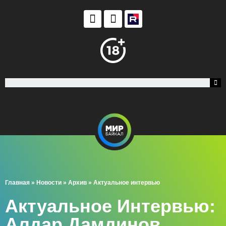
Главная
»
Новости
»
Архив
»
Актуальное интервью
Актуальное Интервью:
Алдар Дамдинов