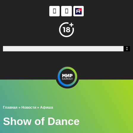
Главная
»
Новости
»
Афиша
Show of Dance