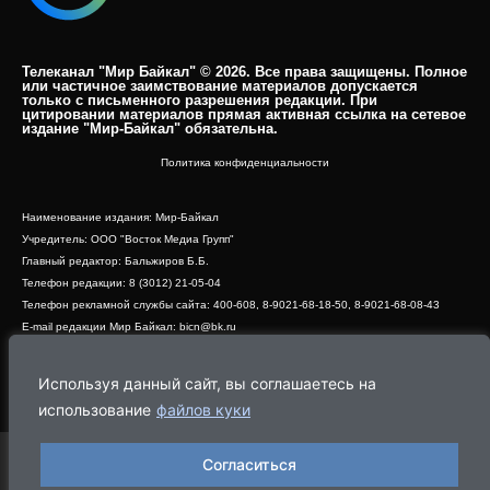
Телеканал "Мир Байкал" © 2026. Все права защищены. Полное
или частичное заимствование материалов допускается
только с письменного разрешения редакции. При
цитировании материалов прямая активная ссылка на сетевое
издание "Мир-Байкал" обязательна.​
Политика конфиденциальности
Наименование издания: Мир-Байкал
Учредитель: ООО "Восток Медиа Групп"
Главный редактор: Бальжиров Б.Б.
Телефон редакции: 8 (3012) 21-05-04
Телефон рекламной службы сайта: 400-608, 8-9021-68-18-50, 8-9021-68-08-43
E-mail редакции Мир Байкал: bicn@bk.ru
Свидетельство о регистрации СМИ ЭЛ № ФС 77 - 83390 от 07.06.2022, выдано
Роскомнадзором
Используя данный сайт, вы соглашаетесь на
Адрес редакции: 670000, г. Улан-Удэ, ул. Профсоюзная, дом 44, офис 1
использование
файлов куки
Согласиться
Программа
Эфир
Новости
Видео
Реклама
О нас