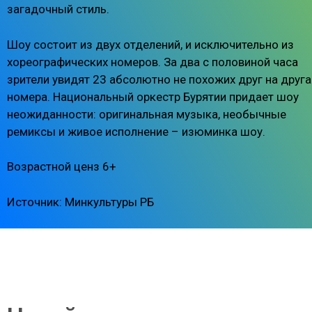
загадочный стиль.
Шоу состоит из двух отделений, и исключительно из
хореографических номеров. За два с половиной часа
зрители увидят 23 абсолютно не похожих друг на друга
номера. Национальный оркестр Бурятии придает шоу
неожиданности: оригинальная музыка, необычные
ремиксы и живое исполнение – изюминка шоу.
Возрастной ценз 6+
Источник: Минкультуры РБ