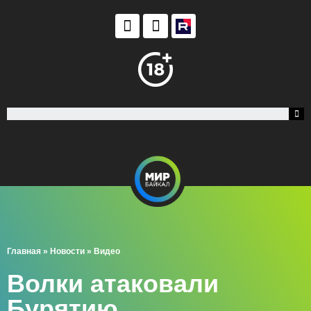
Главная
»
Новости
»
Видео
Волки атаковали
Бурятию