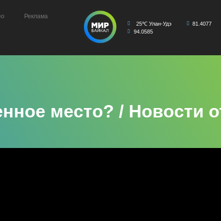
ео
Реклама
25℃ Улан-Удэ
81.4077
94.0585
нное место? / Новости о