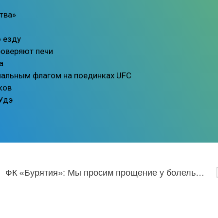
тва»
ю езду
роверяют печи
а
нальным флагом на поединках UFC
ков
-Удэ
ФК «Бурятия»: Мы просим прощение у болельщиков