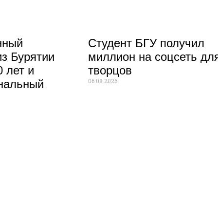
нный
Студент БГУ получил
из Бурятии
миллион на соцсеть дл
 лет и
творцов
06.08.2026
нальный