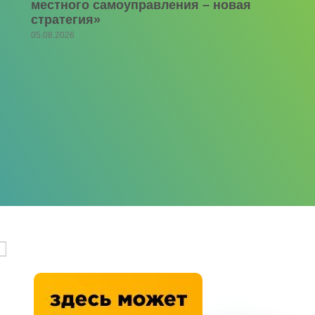
местного самоуправления – новая
стратегия»
05.08.2026