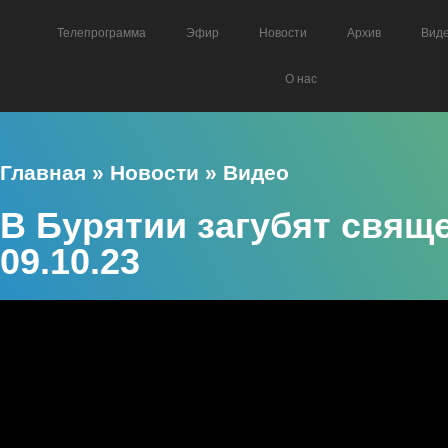
Телепрограмма
Эфир
Новости
Архив
Вид
О нас
Главная
»
Новости
»
Видео
В Бурятии загубят свяще
09.10.23