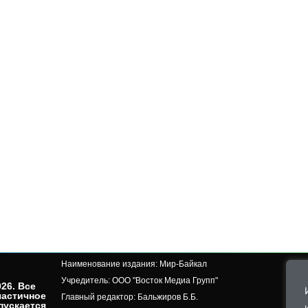
Наименование издания: Мир-Байкал
Учредитель: ООО "Восток Медиа Групп"
26. Все
частичное
Главный редактор: Бальжиров Б.Б.
пускается