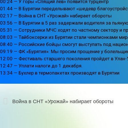
00:24 — У горы «Спящий лев» появится турцентр
01:44 — В Бурятии переделывают «шедевр благоустройс
02:17 — Война в СНТ «Урожай» набирает обороты
03:56 — В Бурятии в 5 раз задержали водителя за пьяну
05:31 — Сотрудники МЧС ходят по частному сектору и п
08:03 — Тайбоксерки из Бурятии стали чемпионками мир
08:40 — Российские бойцы смогут выступать под нацио
09:19 — ФК «Бурятия»: Мы просим прощение у болельщи
12:00 — Фестиваль старшего поколения пройдет в Улан
12:47 — Уплати налоги до 1 декабря.
13:34 — Бухлер в термопакетах производят в Бурятии
Война в СНТ «Урожай» набирает обороты