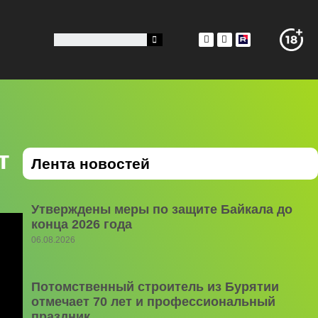
т
Лента новостей
Утверждены меры по защите Байкала до
конца 2026 года
06.08.2026
Потомственный строитель из Бурятии
отмечает 70 лет и профессиональный
праздник