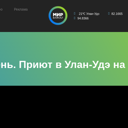
ео
Реклама
21℃ Улан-Удэ
82.1665
94.8366
ень. Приют в Улан-Удэ на