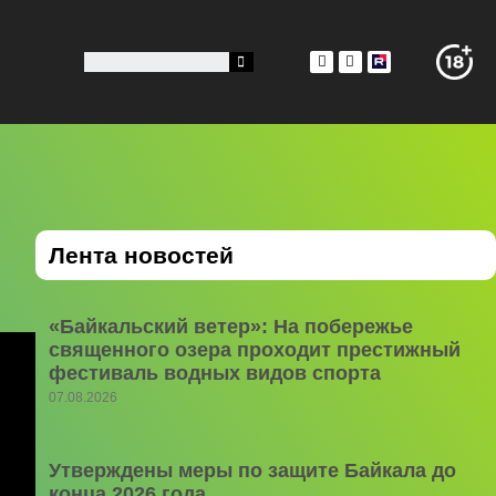
Лента новостей
«Байкальский ветер»: На побережье
священного озера проходит престижный
фестиваль водных видов спорта
07.08.2026
Утверждены меры по защите Байкала до
конца 2026 года