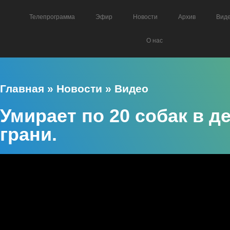
Телепрограмма
Эфир
Новости
Архив
Вид
О нас
Главная
»
Новости
»
Видео
Умирает по 20 собак в д
грани.